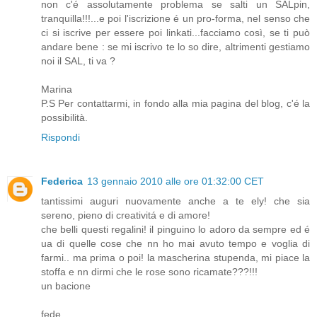
non c'é assolutamente problema se salti un SALpin,
tranquilla!!!...e poi l'iscrizione é un pro-forma, nel senso che
ci si iscrive per essere poi linkati...facciamo così, se ti può
andare bene : se mi iscrivo te lo so dire, altrimenti gestiamo
noi il SAL, ti va ?
Marina
P.S Per contattarmi, in fondo alla mia pagina del blog, c'é la
possibilità.
Rispondi
Federica
13 gennaio 2010 alle ore 01:32:00 CET
tantissimi auguri nuovamente anche a te ely! che sia
sereno, pieno di creativitá e di amore!
che belli questi regalini! il pinguino lo adoro da sempre ed é
ua di quelle cose che nn ho mai avuto tempo e voglia di
farmi.. ma prima o poi! la mascherina stupenda, mi piace la
stoffa e nn dirmi che le rose sono ricamate???!!!
un bacione
fede