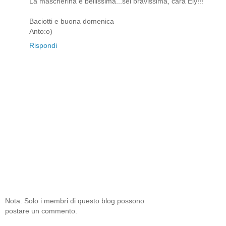
La mascherina è bellissima...sei bravissima, cara Ely!!!
Baciotti e buona domenica
Anto:o)
Rispondi
Nota. Solo i membri di questo blog possono
postare un commento.