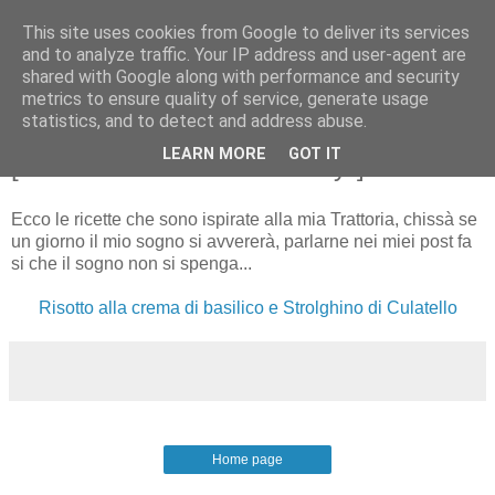
This site uses cookies from Google to deliver its services
and to analyze traffic. Your IP address and user-agent are
shared with Google along with performance and security
metrics to ensure quality of service, generate usage
statistics, and to detect and address abuse.
LEARN MORE
GOT IT
[Trattoria "Nella cucina di Ely"]
Ecco le ricette che sono ispirate alla mia Trattoria, chissà se
un giorno il mio sogno si avvererà, parlarne nei miei post fa
si che il sogno non si spenga...
Risotto alla crema di basilico e Strolghino di Culatello
Home page