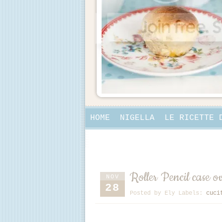
HOME
NIGELLA
LE RICETTE 
COLLABORAZIONI
Roller Pencil case o
NOV
28
Posted by
Ely
Labels:
cuci