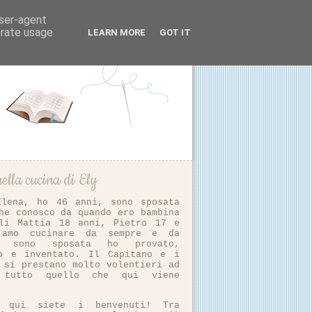
user-agent
erate usage
LEARN MORE
GOT IT
ella cucina di Ely
Elena, ho 46 anni, sono sposata
he conosco da quando ero bambina
li Mattia 18 anni, Pietro 17 e
 amo cucinare da sempre e da
i sono sposata ho provato,
to e inventato. Il Capitano e i
 si prestano molto volentieri ad
e tutto quello che qui viene
vo qui siete i benvenuti! Tra