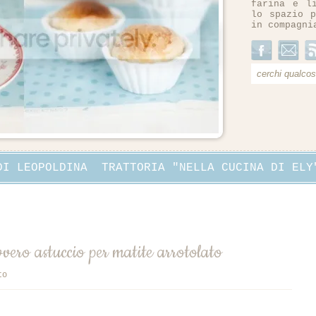
farina e l
lo spazio p
in compagni
DI LEOPOLDINA
TRATTORIA "NELLA CUCINA DI ELY
vvero astuccio per matite arrotolato
to