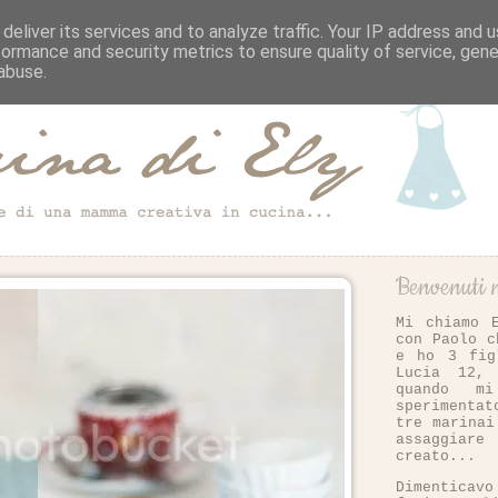
deliver its services and to analyze traffic. Your IP address and 
formance and security metrics to ensure quality of service, gen
abuse.
Benvenuti n
Mi chiamo 
con Paolo c
e ho 3 fig
Lucia 12,
quando m
sperimenta
tre marinai
assaggiar
creato...
Dimentica