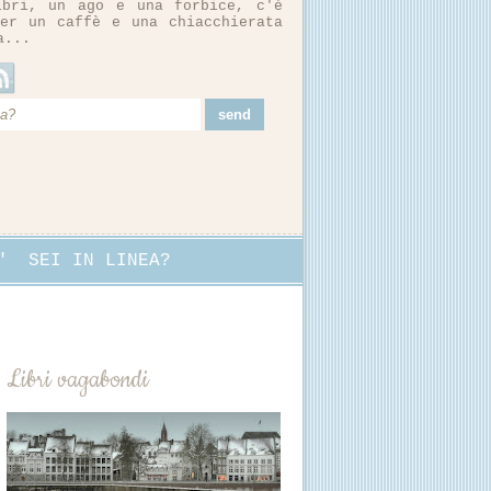
ibri, un ago e una forbice, c'è
er un caffè e una chiacchierata
a...
"
SEI IN LINEA?
Libri vagabondi