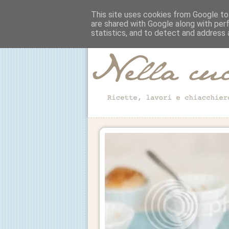
This site uses cookies from Google to 
are shared with Google along with per
statistics, and to detect and address 