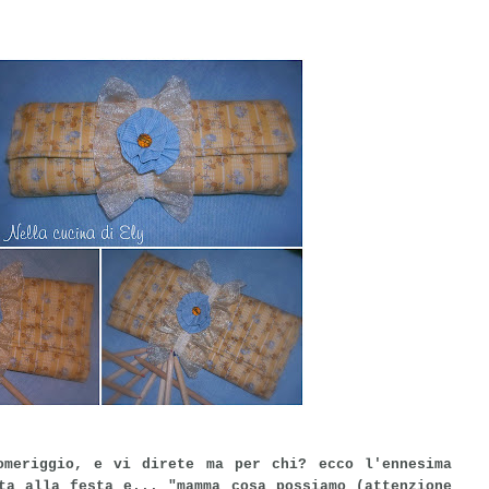
omeriggio, e vi direte ma per chi? ecco l'ennesima
ta alla festa e... "mamma cosa possiamo (attenzione