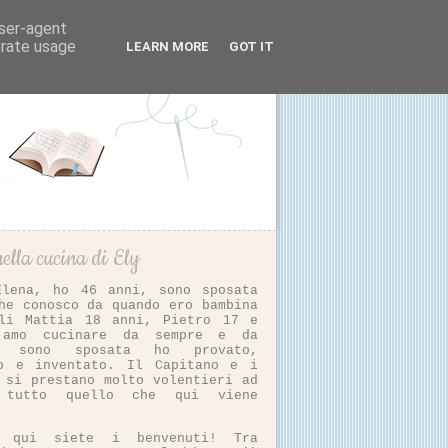
user-agent
erate usage
LEARN MORE
GOT IT
ella cucina di Ely
Elena, ho 46 anni, sono sposata
he conosco da quando ero bambina
li Mattia 18 anni, Pietro 17 e
 amo cucinare da sempre e da
i sono sposata ho provato,
to e inventato. Il Capitano e i
 si prestano molto volentieri ad
e tutto quello che qui viene
vo qui siete i benvenuti! Tra