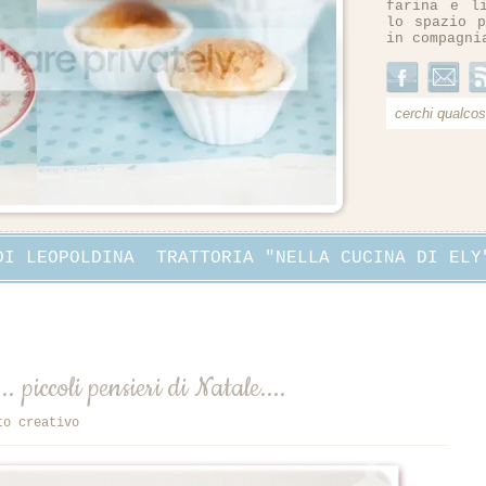
farina e l
lo spazio p
in compagni
DI LEOPOLDINA
TRATTORIA "NELLA CUCINA DI ELY
. piccoli pensieri di Natale....
to creativo