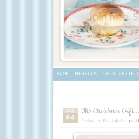
HOME
NIGELLA
LE RICETTE 
COLLABORAZIONI
The Christmas Gift....
DIC
04
Posted by
Ely
Labels:
cuci