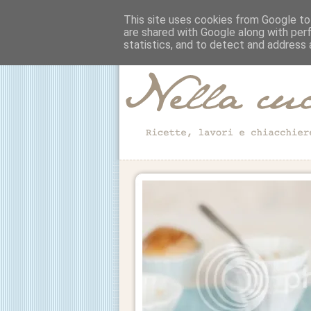
This site uses cookies from Google to 
are shared with Google along with per
statistics, and to detect and address 