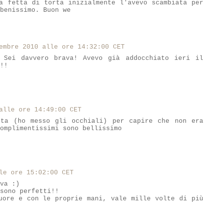
a fetta di torta inizialmente l'avevo scambiata per
benissimo. Buon we
embre 2010 alle ore 14:32:00 CET
 Sei davvero brava! Avevo già addocchiato ieri il
!!
alle ore 14:49:00 CET
sta (ho messo gli occhiali) per capire che non era
omplimentissimi sono bellissimo
le ore 15:02:00 CET
va :)
sono perfetti!!
uore e con le proprie mani, vale mille volte di più