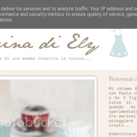
deliver its services and to analyze traffic. Your IP address and 
formance and security metrics to ensure quality of service, gen
abuse.
Benvenuti n
Mi chiamo 
con Paolo c
e ho 3 fig
Lucia 12,
quando m
sperimenta
tre marinai
assaggiar
creato...
Dimentica