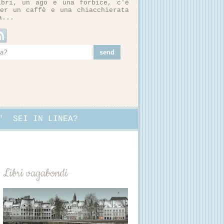
ibri, un ago e una forbice, c'è
er un caffè e una chiacchierata
a...
"
SEI IN LINEA?
Libri vagabondi