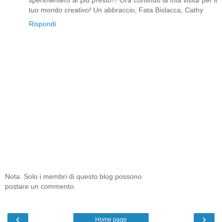
sperimenterò al più presto!!! Ora continuo la mia visita per il
tuo mondo creativo! Un abbraccio, Fata Bislacca, Cathy
Rispondi
Nota. Solo i membri di questo blog possono
postare un commento.
‹
›
Home page