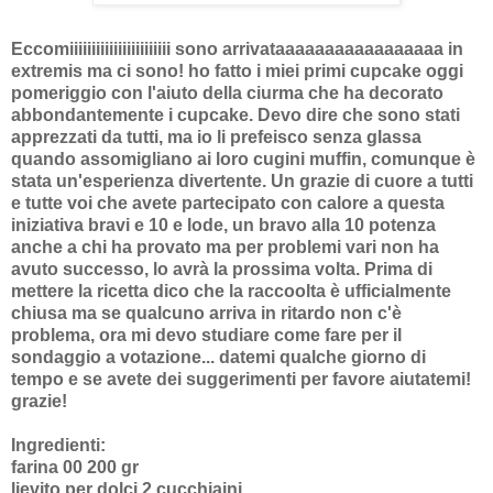
Eccomiiiiiiiiiiiiiiiiiiiiiii sono arrivataaaaaaaaaaaaaaaaa in
extremis ma ci sono! ho fatto i miei primi cupcake oggi
pomeriggio con l'aiuto della ciurma che ha decorato
abbondantemente i cupcake. Devo dire che sono stati
apprezzati da tutti, ma io li prefeisco senza glassa
quando assomigliano ai loro cugini muffin, comunque è
stata un'esperienza divertente. Un grazie di cuore a tutti
e tutte voi che avete partecipato con calore a questa
iniziativa bravi e 10 e lode, un bravo alla 10 potenza
anche a chi ha provato ma per problemi vari non ha
avuto successo, lo avrà la prossima volta. Prima di
mettere la ricetta dico che la raccoolta è ufficialmente
chiusa ma se qualcuno arriva in ritardo non c'è
problema, ora mi devo studiare come fare per il
sondaggio a votazione... datemi qualche giorno di
tempo e se avete dei suggerimenti per favore aiutatemi!
grazie!
Ingredienti:
farina 00 200 gr
lievito per dolci 2 cucchiaini