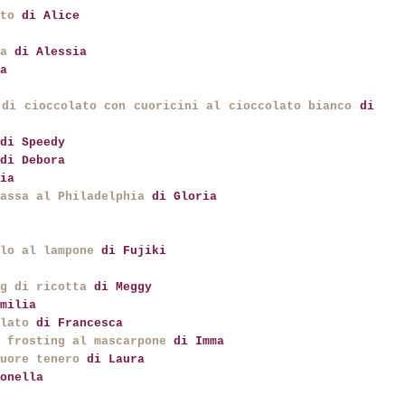
to
di Alice
a
di Alessia
la
 di cioccolato con cuoricini al cioccolato bianco
di
di Speedy
di Debora
ia
assa al Philadelphia
di Gloria
lo al lampone
di Fujiki
g di ricotta
di Meggy
milia
lato
di Francesca
 frosting al mascarpone
di Imma
uore tenero
di Laura
onella