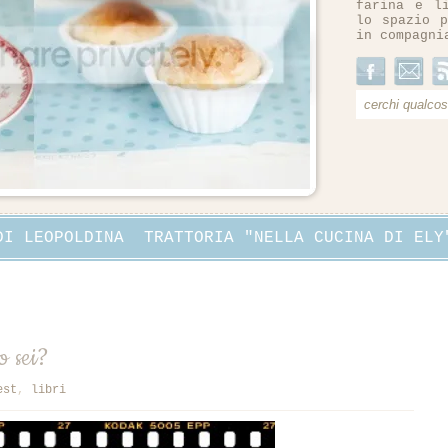
farina e l
lo spazio p
in compagni
DI LEOPOLDINA
TRATTORIA "NELLA CUCINA DI ELY
o sei?
est
,
libri