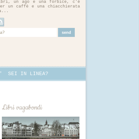
ibri, un ago e una forbice, c'è
er un caffè e una chiacchierata
a...
"
SEI IN LINEA?
Libri vagabondi