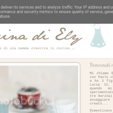
deliver its services and to analyze traffic. Your IP address and 
formance and security metrics to ensure quality of service, gen
abuse.
Benvenuti n
Mi chiamo 
con Paolo c
e ho 3 fig
Lucia 12,
quando m
sperimenta
tre marinai
assaggiar
creato...
Dimentica