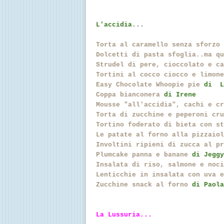
L'accidia
...
Torta al caramello senza sforzo
Dolcetti di pasta sfoglia..ma qu
Strudel di pere, cioccolato e ca
Tortini al cocco ciocco e limone
Easy Chocolate Whoopie pie
di L
Coppa bianconera
di Irene
Mousse "all'accidia", cachi e cr
Torta di zucchine e peperoni cru
Tortino foderato di bieta con st
Le patate al forno alla pizzaiol
Involtini ripieni di zucca al pr
Plumcake panna e banane
di Jegg
Insalata di riso, salmone e noci
Lenticchie in insalata con uva e
Zucchine snack al forno
di Paola
La Lussuria...