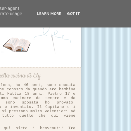
user-agent
erate usage
LEARN MORE
GOT IT
ella cucina di Ely
Elena, ho 46 anni, sono sposata
he conosco da quando ero bambina
li Mattia 18 anni, Pietro 17 e
 amo cucinare da sempre e da
i sono sposata ho provato,
to e inventato. Il Capitano e i
 si prestano molto volentieri ad
e tutto quello che qui viene
vo qui siete i benvenuti! Tra