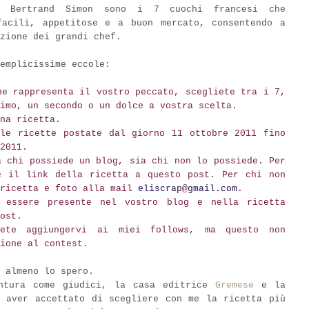
 e Bertrand Simon sono i 7 cuochi francesi che
facili, appetitose e a buon mercato, consentendo a
zione dei grandi chef.
emplicissime eccole:
e rappresenta il vostro peccato, scegliete tra i 7,
imo, un secondo o un dolce a vostra scelta.
na ricetta.
 le ricette postate dal giorno 11 ottobre 2011 fino
2011.
a chi possiede un blog, sia chi non lo possiede. Per
e il link della ricetta a questo post. Per chi non
 ricetta e foto alla mail
eliscrap
@
gmail
.com
.
 essere presente nel vostro blog e nella ricetta
ost.
ete aggiungervi ai miei follows, ma questo non
ione al contest.
o almeno lo spero.
entura come giudici, la casa editrice
Gremese
e la
 aver accettato di scegliere con me la ricetta più