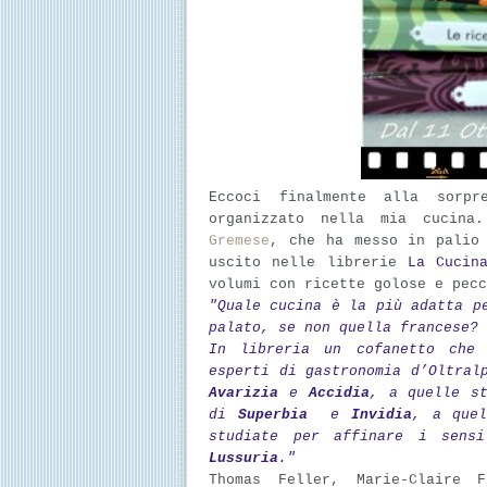
Eccoci finalmente alla sorp
organizzato nella mia cucina.
Gremese
, che ha messo in palio 
uscito nelle librerie
La Cucin
volumi con ricette golose e pecc
"Quale cucina è la più adatta p
palato, se non quella francese?
In libreria un cofanetto che 
esperti di gastronomia d’Oltral
Avarizia
e
Accidia
, a quelle st
di
Superbia
e
Invidia
, a quel
studiate per affinare i sen
Lussuria
."
Thomas Feller, Marie-Claire F