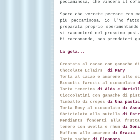
peccaminosa, che vincerà il cof
Spero che vorrete peccare con m
più peccaminosa, io l'ho fatt
preparata proprio sperimentando
vi racconterò nel prossimo post.
Mi raccomando, non prendeteci gu
La gola...
Crostata al cacao con ganache d
Chocolate Eclairs
di Mary
Torta al cacao e amarene allo sc
Biscotti farciti al cioccolato
d
Torta tenerina
di Alda e Mariell
Cioccolatini con ganache di pist
Timballo di crepes
di Una pastic
Torta Rosy al cioccolato
di Assu
Sbriciolata alla nutella
di Pat
Mendiants fondenti alla frutt
tenero con uvetta e rhum
di Soni
Muffins alle amarene
di Grazia
Torta sacher
di Eleonora