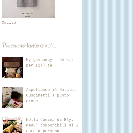
Cucito
Piacciono tanto a voi...
My giveaway - Un kit
per (il) tè
Aspettando il Natale:
Cuscinetti a punto
croce
Nella Cucina di Ely:
Menu' componibili di 2
euro a persona