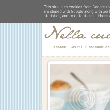
This site uses cookies from Google to 
are shared with Google along with per
statistics, and to detect and address 