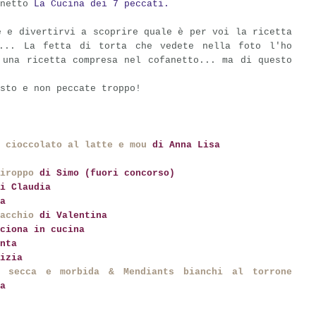
anetto
La Cucina dei 7 peccati.
e e divertirvi a scoprire quale è per voi la ricetta
o... La fetta di torta che vedete nella foto l'ho
 una ricetta compresa nel cofanetto... ma di questo
sto e non peccate troppo!
i cioccolato al latte e mou
di Anna Lisa
iroppo
di Simo (fuori concorso)
i Claudia
a
acchio
di Valentina
ciona in cucina
nta
rizia
a secca e morbida & Mendiants bianchi al torrone
a