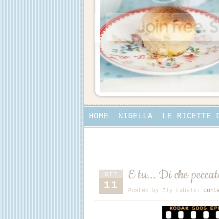
HOME
NIGELLA
LE RICETTE 
COLLABORAZIONI
E tu... Di che peccat
OTT
11
Posted by
Ely
Labels:
cont