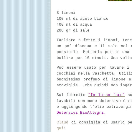
3 limoni
100 ml di aceto bianco
400 ml di acqua
200 gr di sale
Tagliare a fette i limoni, ten
un po' d'acqua e il sale nel 
possibile. Metterla poi in una
bollire per 10 minuti. Una volta
Può essere usato per lavare i 
cucchiai nella vaschetta. Utili
buonissimo profumo di limone e
stoviglie...che quindi non inger
Sul libretto
"Io lo so fare"
su
lavabili con meno detersivo è s
e aggiungendo l'olio extravergi
Detersivi BioAllegri.
Claud
ci consiglia di usarlo p
qui
!