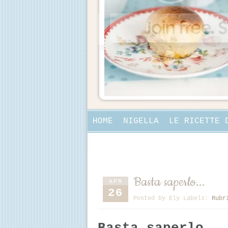
HOME
NIGELLA
LE RICETTE 
COLLABORAZIONI
Basta saperlo...
APR
26
Posted by
Ely
Labels:
Rubr