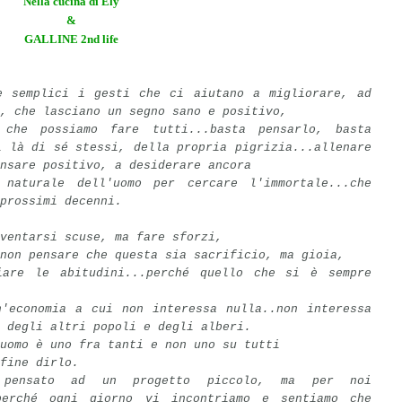
Nella cucina di Ely
&
GALLINE 2nd life
e semplici i gesti che ci aiutano a migliorare, ad
, che lasciano un segno sano e positivo,
che possiamo fare tutti...basta pensarlo, basta
i là di sé stessi, della propria pigrizia...allenare
nsare positivo, a desiderare ancora
 naturale dell'uomo per cercare l'immortale...che
 prossimi decenni.
ventarsi scuse, ma fare sforzi,
non pensare che questa sia sacrificio, ma gioia,
iare le abitudini...
perché quello che si è sempre
n'economia a cui non interessa nulla..non interessa
 degli altri popoli e degli alberi.
uomo è uno fra tanti e non uno su tutti
fine dirlo.
 pensato ad un progetto piccolo, ma per noi
 perché ogni giorno vi incontriamo e sentiamo che