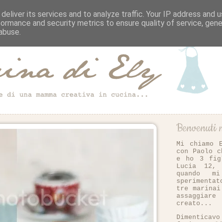
deliver its services and to analyze traffic. Your IP address and 
formance and security metrics to ensure quality of service, gen
abuse.
Benvenuti n
Mi chiamo 
con Paolo c
e ho 3 fig
Lucia 12,
quando m
sperimenta
tre marinai
assaggiar
creato...
Dimentica