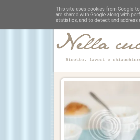
This site uses cookies from Google to 
are shared with Google along with per
statistics, and to detect and address 