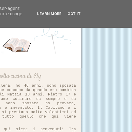
user-agent
erate usage
LEARN MORE
GOT IT
ella cucina di Ely
Elena, ho 46 anni, sono sposata
he conosco da quando ero bambina
li Mattia 18 anni, Pietro 17 e
 amo cucinare da sempre e da
i sono sposata ho provato,
to e inventato. Il Capitano e i
 si prestano molto volentieri ad
e tutto quello che qui viene
vo qui siete i benvenuti! Tra