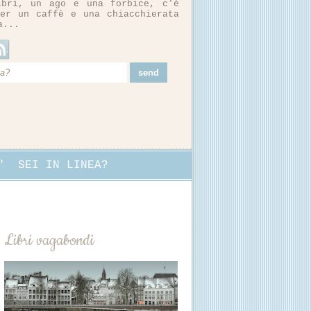
ibri, un ago e una forbice, c'è
er un caffè e una chiacchierata
a...
"
SEI IN LINEA?
Libri vagabondi