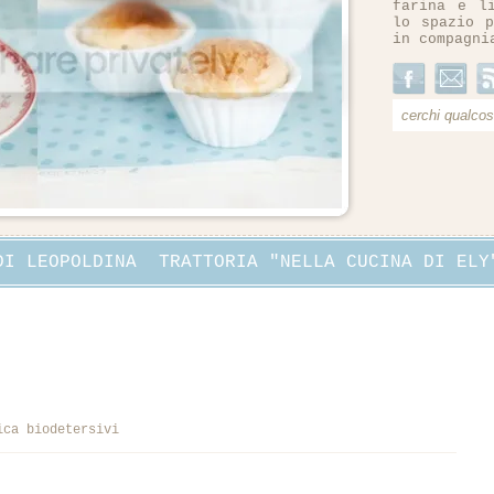
farina e l
lo spazio p
in compagni
DI LEOPOLDINA
TRATTORIA "NELLA CUCINA DI ELY
ica biodetersivi