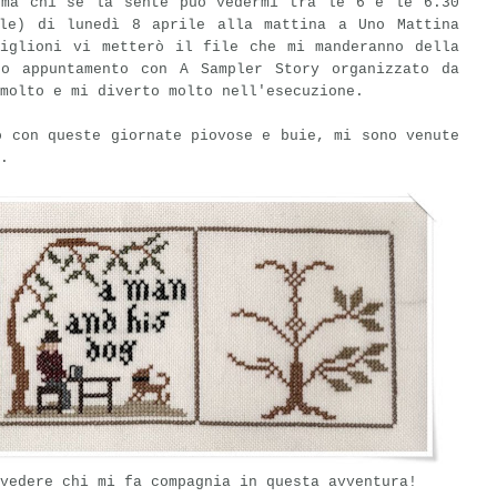
 ma chi se la sente può vedermi tra le 6 e le 6.30
le) di lunedì 8 aprile alla mattina a Uno Mattina
miglioni vi metterò il file che mi manderanno della
do appuntamento con A Sampler Story organizzato da
molto e mi diverto molto nell'esecuzione.
o con queste giornate piovose e buie, mi sono venute
.
vedere chi mi fa compagnia in questa avventura!