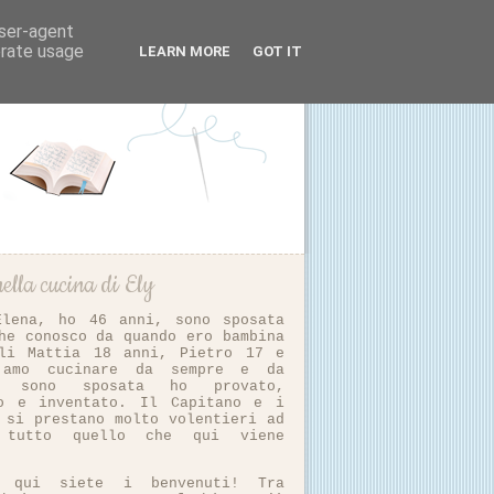
user-agent
erate usage
LEARN MORE
GOT IT
ella cucina di Ely
Elena, ho 46 anni, sono sposata
he conosco da quando ero bambina
li Mattia 18 anni, Pietro 17 e
 amo cucinare da sempre e da
i sono sposata ho provato,
to e inventato. Il Capitano e i
 si prestano molto volentieri ad
e tutto quello che qui viene
vo qui siete i benvenuti! Tra