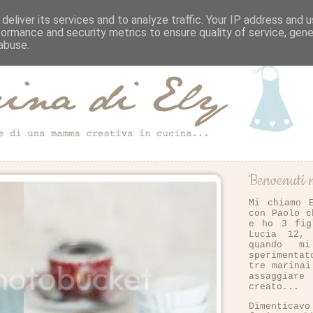
deliver its services and to analyze traffic. Your IP address and 
formance and security metrics to ensure quality of service, gen
abuse.
Benvenuti n
Mi chiamo 
con Paolo c
e ho 3 fig
Lucia 12,
quando m
sperimenta
tre marinai
assaggiar
creato...
Dimentica