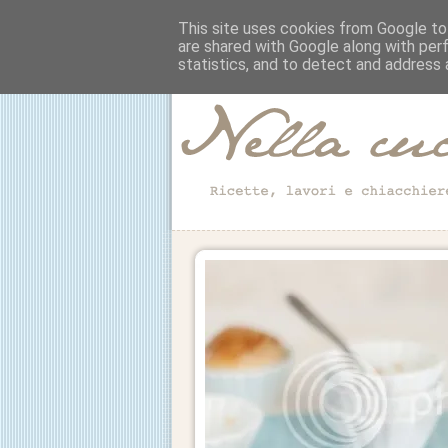
This site uses cookies from Google to 
are shared with Google along with per
statistics, and to detect and address 