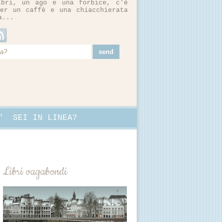
ibri, un ago e una forbice, c'è
er un caffè e una chiacchierata
a...
"
SEI IN LINEA?
Libri vagabondi