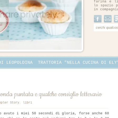
farina e l
lo spazio p
in compagni
DI LEOPOLDINA
TRATTORIA "NELLA CUCINA DI ELY
nda puntata e qualche consiglio letterario
mpler Story
,
libri
o avuto i miei 50 secondi di gloria, forse anche 60