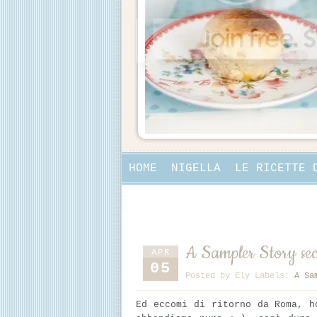
HOME
NIGELLA
LE RICETTE 
COLLABORAZIONI
A Sampler Story seco
APR
05
Posted by
Ely
Labels:
A Sa
Ed eccomi di ritorno da Roma,
h