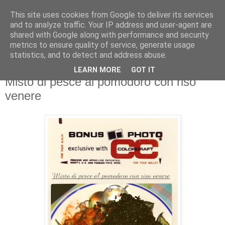
This site uses cookies from Google to deliver its services
and to analyze traffic. Your IP address and user-agent are
shared with Google along with performance and security
metrics to ensure quality of service, generate usage
statistics, and to detect and address abuse.
LEARN MORE
GOT IT
31 marzo 2009
Misto di pesce al pomodoro con riso
venere