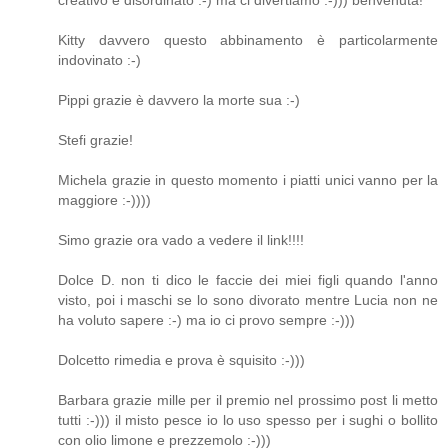
creativo e disordinato :-) ma ci divertiamo :-))) benvenuta!
Kitty davvero questo abbinamento è particolarmente
indovinato :-)
Pippi grazie è davvero la morte sua :-)
Stefi grazie!
Michela grazie in questo momento i piatti unici vanno per la
maggiore :-))))
Simo grazie ora vado a vedere il link!!!!
Dolce D. non ti dico le faccie dei miei figli quando l'anno
visto, poi i maschi se lo sono divorato mentre Lucia non ne
ha voluto sapere :-) ma io ci provo sempre :-)))
Dolcetto rimedia e prova è squisito :-)))
Barbara grazie mille per il premio nel prossimo post li metto
tutti :-))) il misto pesce io lo uso spesso per i sughi o bollito
con olio limone e prezzemolo :-)))