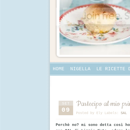
HOME
NIGELLA
LE RICETTE 
COLLABORAZIONI
Partecipo al mio pr
SET
09
Posted by
Ely
Labels:
SAL
Perchè no? mi sono detta così ho