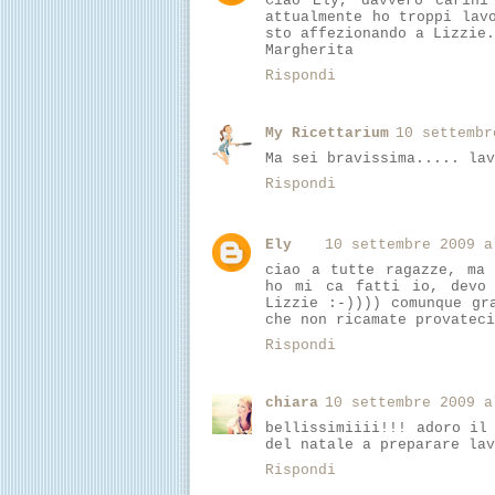
Ciao Ely, davvero carini
attualmente ho troppi lav
sto affezionando a Lizzie.
Margherita
Rispondi
My Ricettarium
10 settembr
Ma sei bravissima..... lav
Rispondi
Ely
10 settembre 2009 a
ciao a tutte ragazze, ma 
ho mi ca fatti io, devo 
Lizzie :-)))) comunque gr
che non ricamate provateci
Rispondi
chiara
10 settembre 2009 a
bellissimiiii!!! adoro il
del natale a preparare lav
Rispondi