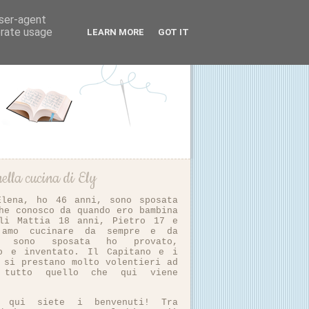
user-agent
erate usage
LEARN MORE
GOT IT
ella cucina di Ely
Elena, ho 46 anni, sono sposata
he conosco da quando ero bambina
li Mattia 18 anni, Pietro 17 e
 amo cucinare da sempre e da
i sono sposata ho provato,
to e inventato. Il Capitano e i
 si prestano molto volentieri ad
e tutto quello che qui viene
vo qui siete i benvenuti! Tra