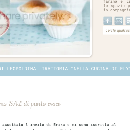
farina e l
lo spazio p
in compagni
DI LEOPOLDINA
TRATTORIA "NELLA CUCINA DI ELY
imo SAL di punto croce
 accettato l'invito di Erika e mi sono iscritta al