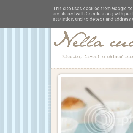
This site uses cookies from Google to 
are shared with Google along with per
statistics, and to detect and address 