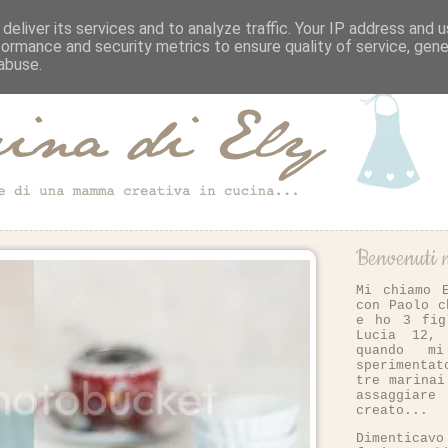
deliver its services and to analyze traffic. Your IP address and 
formance and security metrics to ensure quality of service, gen
abuse.
Benvenuti n
Mi chiamo 
con Paolo c
e ho 3 fig
Lucia 12,
quando m
sperimenta
tre marinai
assaggiar
creato...
Dimentica