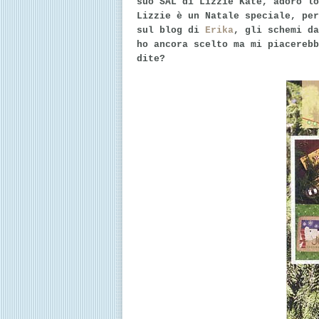
suo SAL di Lizzie Kate, adoro lo
Lizzie è un Natale speciale, per
sul blog di
Erika
, gli schemi da
ho ancora scelto ma mi piacerebb
dite?