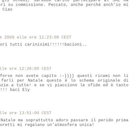
 gli schemi, sarebbe carino partecipare al SAL ma
ori su commissione. Peccato, anche perchè anch'io mi
 Ciao
e 2009 alle ore 11:23:00 CEST
ori tutti carinisimi!!!!!!bacioni..
lle ore 12:26:00 CEST
forse non avete capito :-)))) questi ricami non li
farli per Natale questo è lo schema originale di
azie a tutte! e se vi piacciono le sfide ed è tanto
!!! baci Ely
lle ore 13:51:00 CEST
 Natale ma soprattutto adoro passare il perido prima
oretti mi regalano un'atmosfera unica!