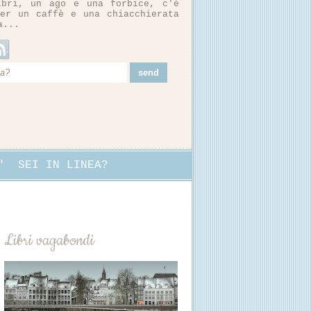
ibri, un ago e una forbice, c'è
er un caffè e una chiacchierata
a...
"
SEI IN LINEA?
Libri vagabondi