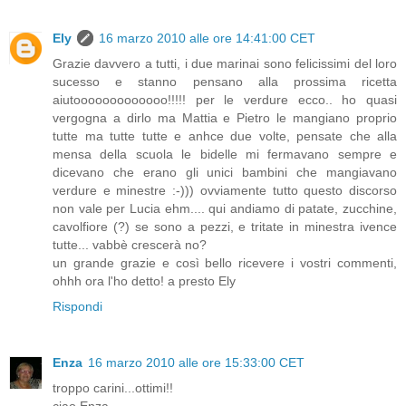
Ely
16 marzo 2010 alle ore 14:41:00 CET
Grazie davvero a tutti, i due marinai sono felicissimi del loro
sucesso e stanno pensano alla prossima ricetta
aiutooooooooooooo!!!!! per le verdure ecco.. ho quasi
vergogna a dirlo ma Mattia e Pietro le mangiano proprio
tutte ma tutte tutte e anhce due volte, pensate che alla
mensa della scuola le bidelle mi fermavano sempre e
dicevano che erano gli unici bambini che mangiavano
verdure e minestre :-))) ovviamente tutto questo discorso
non vale per Lucia ehm.... qui andiamo di patate, zucchine,
cavolfiore (?) se sono a pezzi, e tritate in minestra ivence
tutte... vabbè crescerà no?
un grande grazie e così bello ricevere i vostri commenti,
ohhh ora l'ho detto! a presto Ely
Rispondi
Enza
16 marzo 2010 alle ore 15:33:00 CET
troppo carini...ottimi!!
ciao Enza