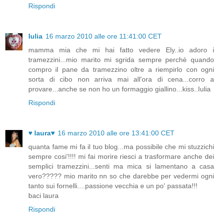
Rispondi
Iulia
16 marzo 2010 alle ore 11:41:00 CET
mamma mia che mi hai fatto vedere Ely..io adoro i
tramezzini...mio marito mi sgrida sempre perchè quando
compro il pane da tramezzino oltre a riempirlo con ogni
sorta di cibo non arriva mai all'ora di cena...corro a
provare...anche se non ho un formaggio giallino...kiss..Iulia
Rispondi
♥ laura♥
16 marzo 2010 alle ore 13:41:00 CET
quanta fame mi fa il tuo blog...ma possibile che mi stuzzichi
sempre cosi'!!!! mi fai morire riesci a trasformare anche dei
semplici tramezzini...senti ma mica si lamentano a casa
vero????? mio marito nn so che darebbe per vedermi ogni
tanto sui fornelli....passione vecchia e un po' passata!!!
baci laura
Rispondi