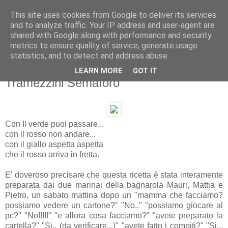
This site uses cookies from Google to deliver its services
and to analyze traffic. Your IP address and user-agent are
shared with Google along with performance and security
metrics to ensure quality of service, generate usage
statistics, and to detect and address abuse.
LEARN MORE
GOT IT
15 marzo 2010
Tramezzini Semaforo
Con Il verde puoi passare...
con il rosso non andare...
con il giallo aspetta aspetta
che il rosso arriva in fretta.
E' doveroso precisare che questa ricetta è stata interamente
preparata dai due marinai della bagnarola Mauri, Mattia e
Pietro, un sabato mattina dopo un "mamma che facciamo?
possiamo vedere un cartone?" "No.." "possiamo giocare al
pc?" "No!!!!!" "e allora cosa facciamo?" "avete preparato la
cartella?" "Si.. (da verificare...)" "avete fatto i compiti?" "Si...