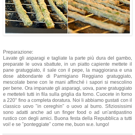
Preparazione:
Lavate gli asparagi e tagliate la parte più dura del gambo,
preparate le uova sbattute, in un piatto capiente mettete il
pane gratuggiato, il sale con il pepe, la maggiorana e una
dose abbondante di Parmigiano Reggiano gratuggiato,
mescolate bene con le mani affinché i sapori si mescolino
per bene. Ora impanate gli asparagi, uova, pane gratuggiato
e metteteli tutti in fila sulla griglia da forno. Cuocete in forno
a 220° fino a completa doratura. Noi li abbiamo gustati con il
classico uovo "in cereghin" o uovo al burro. Sfiziosissimi
sono adatti anche ad un finger food o ad un'antipastino
rustico con degli amici. Buona festa della Repubblica a tutti
voi! e se "ponteggiate" come me, buon w.e. lungo!