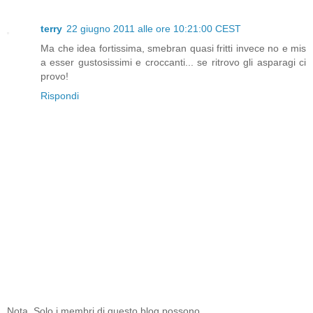
terry
22 giugno 2011 alle ore 10:21:00 CEST
Ma che idea fortissima, smebran quasi fritti invece no e mis
a esser gustosissimi e croccanti... se ritrovo gli asparagi ci
provo!
Rispondi
Nota. Solo i membri di questo blog possono