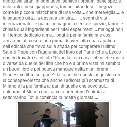
negozietti strani in ogni dove, sentivo i profumi delle spezie,
ristoranti cinesi, giapponesi, turchi, tailandesi.... negozi
come le piccole misticherie di una volta... che meraviglia.... e
lo sguardo gira... a destra a sinistra... .... segni di vita
internazionali....e già mi immagino a cercare spezie, farine e
chissà quali ingredienti per i miei esperimenti... ma oggi non
è il tempo dedicato a me... oggi è per la famiglia e così
arriviamo al museo, non prima di aver fatto una capatina
nell'edicola che trovo sulla strada per comperare l'ultimo
Sale & Pepe con l'aggiunta del libro del Pane (che a Lecco
non ho trovato) si intitola "Pane fatto in casa" 50 ricette molto
diverse da quelle dei libri che ho e a prima vista mi sembra
un buon libro e poi poteva mancare nella mia libreria
l'ennesimo libro sul pane? fatto anche questo acquisto con
la consapevolezza che anche l'edicola più scamuzza di
Milano è la più fornita al pari di quelle che trovo qui....
entriamo al Museo riusciamo a prenotare l'entrata al
sottomarino Toti e comincia la nostra giornata....