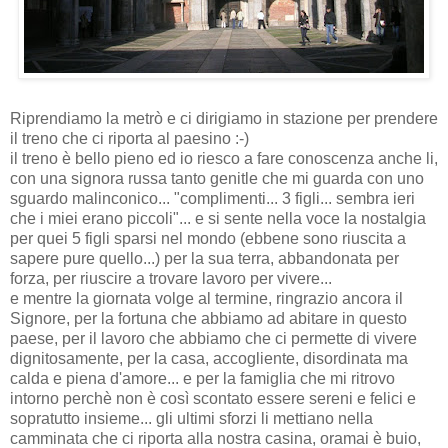
Riprendiamo la metrò e ci dirigiamo in stazione per prendere
il treno che ci riporta al paesino :-)
il treno è bello pieno ed io riesco a fare conoscenza anche li,
con una signora russa tanto genitle che mi guarda con uno
sguardo malinconico... "complimenti... 3 figli... sembra ieri
che i miei erano piccoli"... e si sente nella voce la nostalgia
per quei 5 figli sparsi nel mondo (ebbene sono riuscita a
sapere pure quello...) per la sua terra, abbandonata per
forza, per riuscire a trovare lavoro per vivere...
e mentre la giornata volge al termine, ringrazio ancora il
Signore, per la fortuna che abbiamo ad abitare in questo
paese, per il lavoro che abbiamo che ci permette di vivere
dignitosamente, per la casa, accogliente, disordinata ma
calda e piena d'amore... e per la famiglia che mi ritrovo
intorno perchè non è così scontato essere sereni e felici e
sopratutto insieme... gli ultimi sforzi li mettiano nella
camminata che ci riporta alla nostra casina, oramai è buio,