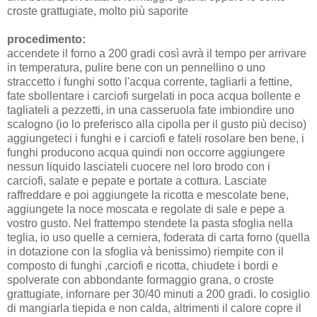
croste grattugiate, molto più saporite
procedimento:
accendete il forno a 200 gradi così avrà il tempo per arrivare
in temperatura, pulire bene con un pennellino o uno
straccetto i funghi sotto l'acqua corrente, tagliarli a fettine,
fate sbollentare i carciofi surgelati in poca acqua bollente e
tagliateli a pezzetti, in una casseruola fate imbiondire uno
scalogno (io lo preferisco alla cipolla per il gusto più deciso)
aggiungeteci i funghi e i carciofi e fateli rosolare ben bene, i
funghi producono acqua quindi non occorre aggiungere
nessun liquido lasciateli cuocere nel loro brodo con i
carciofi, salate e pepate e portate a cottura. Lasciate
raffreddare e poi aggiungete la ricotta e mescolate bene,
aggiungete la noce moscata e regolate di sale e pepe a
vostro gusto. Nel frattempo stendete la pasta sfoglia nella
teglia, io uso quelle a cerniera, foderata di carta forno (quella
in dotazione con la sfoglia và benissimo) riempite con il
composto di funghi ,carciofi e ricotta, chiudete i bordi e
spolverate con abbondante formaggio grana, o croste
grattugiate, infornare per 30/40 minuti a 200 gradi. Io cosiglio
di mangiarla tiepida e non calda, altrimenti il calore copre il