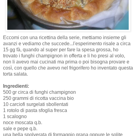
Eccomi con una ricettina della serie, mettiamo insieme gli
avanzi e vediamo che succede...l'esperimento risale a circa
15 gg fà, quando al super per fare la spesa grossa, ho
trovato i funghi champignon in offerta e li ho presi al volo,
non li avevo mai cucinati ma prima o poi bisogna provare e
così, con quello che avevo nel frigorifero ho inventato questa
torta salata.
Ingredienti:
500 gr circa di funghi champignon
250 grammi di ricotta vaccina bio
10 carciofi surgelati sbollentati
1 rotolo di pasta sfoglia fresca
1 scalogno
noce moscata q.b.
sale e pepe q.b.
una bella spolverata di formaggio grana oppure le solite