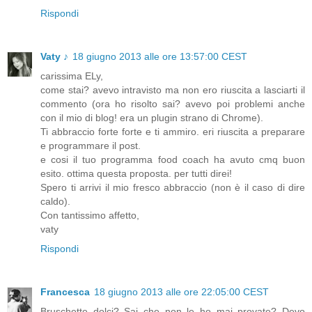
Rispondi
Vaty ♪
18 giugno 2013 alle ore 13:57:00 CEST
carissima ELy,
come stai? avevo intravisto ma non ero riuscita a lasciarti il
commento (ora ho risolto sai? avevo poi problemi anche
con il mio di blog! era un plugin strano di Chrome).
Ti abbraccio forte forte e ti ammiro. eri riuscita a preparare
e programmare il post.
e cosi il tuo programma food coach ha avuto cmq buon
esito. ottima questa proposta. per tutti direi!
Spero ti arrivi il mio fresco abbraccio (non è il caso di dire
caldo).
Con tantissimo affetto,
vaty
Rispondi
Francesca
18 giugno 2013 alle ore 22:05:00 CEST
Bruschette dolci? Sai che non le ho mai provate? Devo