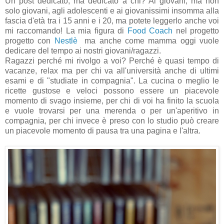
Un post dedicato, ma dedicato a chi? Ai giovani, ma non
solo giovani, agli adolescenti e ai giovanissimi insomma alla
fascia d'età tra i 15 anni e i 20, ma potete leggerlo anche voi
mi raccomando! La mia figura di
Food Coach
nel progetto
progetto con
Nestlè
ma anche come mamma oggi vuole
dedicare del tempo ai nostri giovani/ragazzi.
Ragazzi perché mi rivolgo a voi? Perché è quasi tempo di
vacanze, relax ma per chi va all'università anche di ultimi
esami e di "studiate in compagnia". La cucina o meglio le
ricette gustose e veloci possono essere un piacevole
momento di svago insieme, per chi di voi ha finito la scuola
e vuole trovarsi per una merenda o per un'aperitivo in
compagnia, per chi invece è preso con lo studio può creare
un piacevole momento di pausa tra una pagina e l'altra.