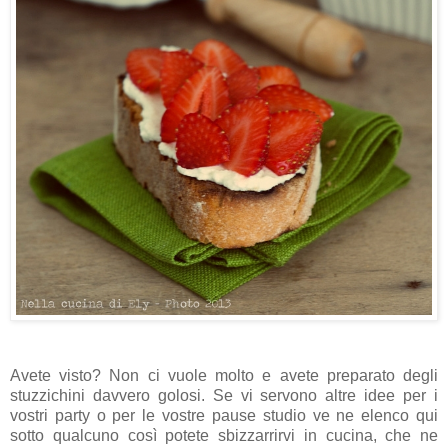
Avete visto? Non ci vuole molto e avete preparato degli
stuzzichini davvero golosi. Se vi servono altre idee per i
vostri party o per le vostre pause studio ve ne elenco qui
sotto qualcuno così potete sbizzarrirvi in cucina, che ne