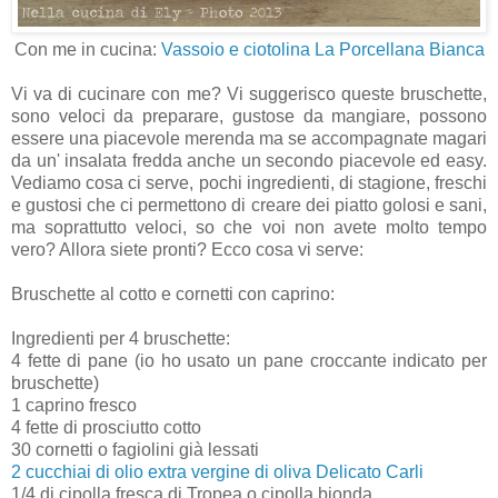
Con me in cucina:
Vassoio e ciotolina La Porcellana Bianca
Vi va di cucinare con me? Vi suggerisco queste bruschette,
sono veloci da preparare, gustose da mangiare, possono
essere una piacevole merenda ma se accompagnate magari
da un' insalata fredda anche un secondo piacevole ed easy.
Vediamo cosa ci serve, pochi ingredienti, di stagione, freschi
e gustosi che ci permettono di creare dei piatto golosi e sani,
ma soprattutto veloci, so che voi non avete molto tempo
vero? Allora siete pronti? Ecco cosa vi serve:
Bruschette al cotto e cornetti con caprino:
Ingredienti per 4 bruschette:
4 fette di pane (io ho usato un pane croccante indicato per
bruschette)
1 caprino fresco
4 fette di prosciutto cotto
30 cornetti o fagiolini già lessati
2 cucchiai di olio extra vergine di oliva Delicato Carli
1/4 di cipolla fresca di Tropea o cipolla bionda